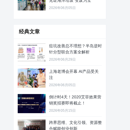
见证海洋垃圾“变废为宝”
2026年06月05日
经典文章
痘坑改善总不理想？半岛逆时
针分型联合方案全解析
2026年06月29日
上海老博会开幕 AI产品受关
注
2026年06月05日
倒计时4天！2020艾菲效果营
销奖招赛即将截止！
2026年05月15日
跨界思维、文化引领、资源整
合赋能创业创新