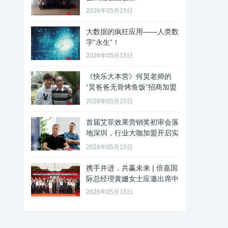
2026年05月15日
大数据的疯狂应用——人类数
字“永生”！
2026年05月15日
《快乐大本营》何炅老师的
“炅爸爸无骨烤鱼饭”招商加盟
啦
2026年05月15日
首届艾菲效果营销奖初审会落
地深圳，行业大咖加盟开启实
效新
2026年05月15日
携手并进，共赢未来 | 倍嘉国
际总经理黄姗女士应邀出席中
2026年05月15日