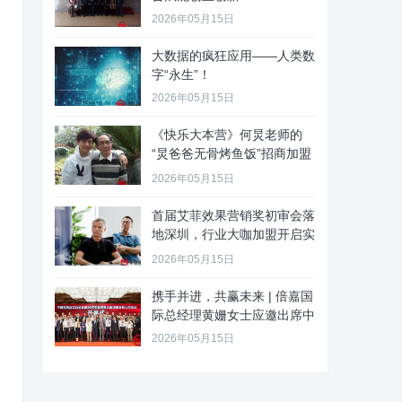
2026年05月15日
大数据的疯狂应用——人类数
字“永生”！
2026年05月15日
《快乐大本营》何炅老师的
“炅爸爸无骨烤鱼饭”招商加盟
啦
2026年05月15日
首届艾菲效果营销奖初审会落
地深圳，行业大咖加盟开启实
效新
2026年05月15日
携手并进，共赢未来 | 倍嘉国
际总经理黄姗女士应邀出席中
2026年05月15日