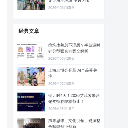
见证海洋垃圾“变废为宝”
2026年06月05日
经典文章
痘坑改善总不理想？半岛逆时
针分型联合方案全解析
2026年06月29日
上海老博会开幕 AI产品受关
注
2026年06月05日
倒计时4天！2020艾菲效果营
销奖招赛即将截止！
2026年05月15日
跨界思维、文化引领、资源整
合赋能创业创新