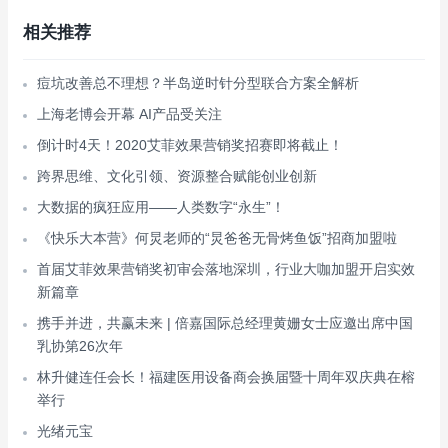
相关推荐
痘坑改善总不理想？半岛逆时针分型联合方案全解析
上海老博会开幕 AI产品受关注
倒计时4天！2020艾菲效果营销奖招赛即将截止！
跨界思维、文化引领、资源整合赋能创业创新
大数据的疯狂应用——人类数字“永生”！
《快乐大本营》何炅老师的“炅爸爸无骨烤鱼饭”招商加盟啦
首届艾菲效果营销奖初审会落地深圳，行业大咖加盟开启实效
新篇章
携手并进，共赢未来 | 倍嘉国际总经理黄姗女士应邀出席中国
乳协第26次年
林升健连任会长！福建医用设备商会换届暨十周年双庆典在榕
举行
光绪元宝