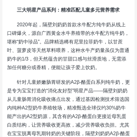
三大明星产品系列：精准匹配儿童多元营养需求
2020年起，隔壁刘奶奶首款水牛配方纯牛奶从线上
口碑爆火，源自广西黄金水牛养殖带的水牛配方纯牛奶，
堪称“奶中珍品”。品牌精选稀有尼里拉菲奶牛，以甘蔗
叶、菠萝皮等天然草料喂养，这种水牛产奶量虽仅为普通
奶牛的1/3，但天然蕴含的甘甜口感与丝滑质地，无需添
加任何糖分或香精，便能让孩子爱上饮奶。
针对儿童娇嫩肠胃研发的A2β-酪蛋白系列纯牛奶，更
是专为宝宝打造的“消化友好型”明星产品——隔壁刘奶奶
从儿童肠胃消化吸收痛点出发，通过基因检测技术筛选国
内纯种A2型奶牛养殖牧场，精准甄选全球仅约30%奶牛
能产出的A2型奶源，其含有的A2β-酪蛋白更接近母乳蛋
白质结构，让营养吸收更高效，减少营养吸收负担。尤其
在宝宝脱离母乳期转奶的关键阶段，隔壁刘奶奶A2β-酪蛋