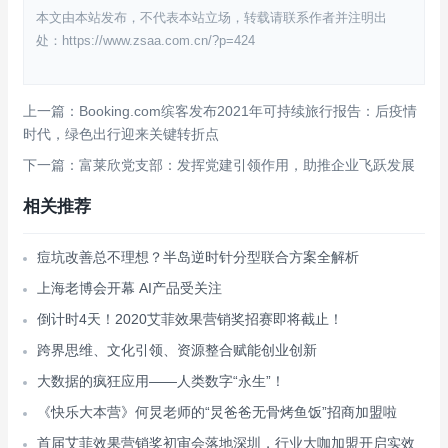
本文由本站发布，不代表本站立场，转载请联系作者并注明出
处：https://www.zsaa.com.cn/?p=424
上一篇：Booking.com缤客发布2021年可持续旅行报告：后疫情
时代，绿色出行迎来关键转折点
下一篇：富莱欣党支部：发挥党建引领作用，助推企业飞跃发展
相关推荐
痘坑改善总不理想？半岛逆时针分型联合方案全解析
上海老博会开幕 AI产品受关注
倒计时4天！2020艾菲效果营销奖招赛即将截止！
跨界思维、文化引领、资源整合赋能创业创新
大数据的疯狂应用——人类数字“永生”！
《快乐大本营》何炅老师的“炅爸爸无骨烤鱼饭”招商加盟啦
首届艾菲效果营销奖初审会落地深圳，行业大咖加盟开启实效