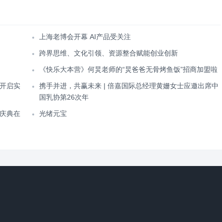
上海老博会开幕 AI产品受关注
跨界思维、文化引领、资源整合赋能创业创新
《快乐大本营》何炅老师的“炅爸爸无骨烤鱼饭”招商加盟啦
开启实
携手并进，共赢未来 | 倍嘉国际总经理黄姗女士应邀出席中
国乳协第26次年
庆典在
光绪元宝