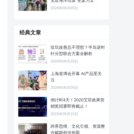
见证海洋垃圾“变废为宝”
2026年06月05日
经典文章
痘坑改善总不理想？半岛逆时
针分型联合方案全解析
2026年06月29日
上海老博会开幕 AI产品受关
注
2026年06月05日
倒计时4天！2020艾菲效果营
销奖招赛即将截止！
2026年05月15日
跨界思维、文化引领、资源整
合赋能创业创新