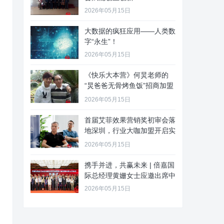
2026年05月15日
大数据的疯狂应用——人类数
字“永生”！
2026年05月15日
《快乐大本营》何炅老师的
“炅爸爸无骨烤鱼饭”招商加盟
啦
2026年05月15日
首届艾菲效果营销奖初审会落
地深圳，行业大咖加盟开启实
效新
2026年05月15日
携手并进，共赢未来 | 倍嘉国
际总经理黄姗女士应邀出席中
2026年05月15日