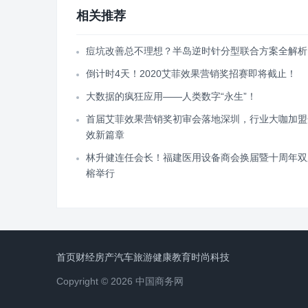
相关推荐
痘坑改善总不理想？半岛逆时针分型联合方案全解析
倒计时4天！2020艾菲效果营销奖招赛即将截止！
大数据的疯狂应用——人类数字“永生”！
首届艾菲效果营销奖初审会落地深圳，行业大咖加盟
效新篇章
林升健连任会长！福建医用设备商会换届暨十周年双
榕举行
首页
财经
房产
汽车
旅游
健康
教育
时尚
科技
Copyright © 2026 中国商务网