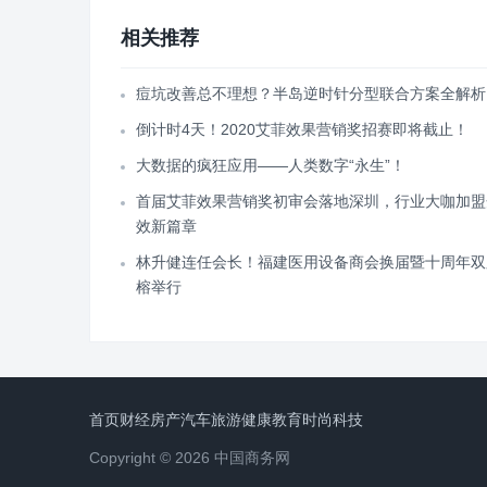
相关推荐
痘坑改善总不理想？半岛逆时针分型联合方案全解析
倒计时4天！2020艾菲效果营销奖招赛即将截止！
大数据的疯狂应用——人类数字“永生”！
首届艾菲效果营销奖初审会落地深圳，行业大咖加盟
效新篇章
林升健连任会长！福建医用设备商会换届暨十周年双
榕举行
首页
财经
房产
汽车
旅游
健康
教育
时尚
科技
Copyright © 2026 中国商务网