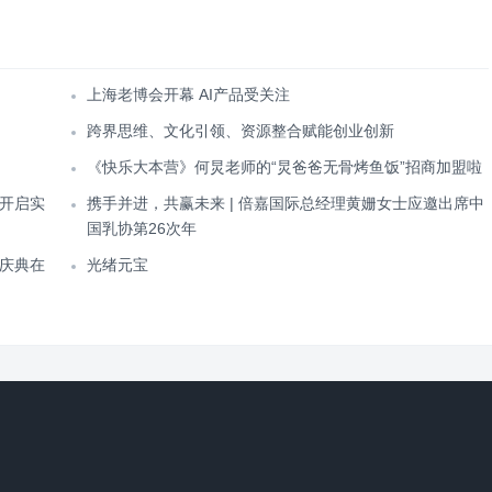
上海老博会开幕 AI产品受关注
跨界思维、文化引领、资源整合赋能创业创新
《快乐大本营》何炅老师的“炅爸爸无骨烤鱼饭”招商加盟啦
开启实
携手并进，共赢未来 | 倍嘉国际总经理黄姗女士应邀出席中
国乳协第26次年
庆典在
光绪元宝