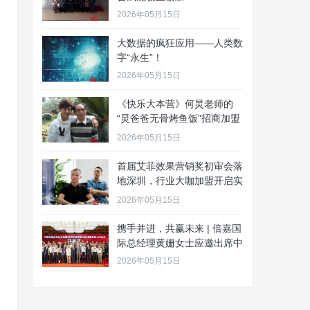
2026年05月15日
大数据的疯狂应用——人类数
字“永生”！
2026年05月15日
《快乐大本营》何炅老师的
“炅爸爸无骨烤鱼饭”招商加盟
啦
2026年05月15日
首届艾菲效果营销奖初审会落
地深圳，行业大咖加盟开启实
效新
2026年05月15日
携手并进，共赢未来 | 倍嘉国
际总经理黄姗女士应邀出席中
2026年05月15日