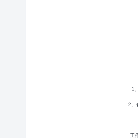
1、年龄
2、有
工作地