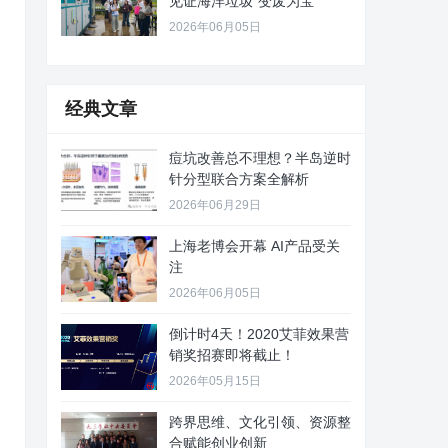
见证海洋垃圾“变废为宝”
2026年06月05日
经典文章
痘坑改善总不理想？半岛逆时
针分型联合方案全解析
2026年06月29日
上海老博会开幕 AI产品受关
注
2026年06月05日
倒计时4天！2020艾菲效果营
销奖招赛即将截止！
2026年05月15日
跨界思维、文化引领、资源整
合赋能创业创新