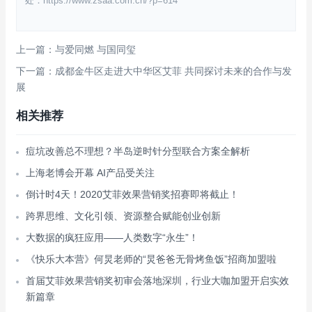
处：https://www.zsaa.com.cn/?p=614
上一篇：与爱同燃 与国同玺
下一篇：成都金牛区走进大中华区艾菲 共同探讨未来的合作与发
展
相关推荐
痘坑改善总不理想？半岛逆时针分型联合方案全解析
上海老博会开幕 AI产品受关注
倒计时4天！2020艾菲效果营销奖招赛即将截止！
跨界思维、文化引领、资源整合赋能创业创新
大数据的疯狂应用——人类数字“永生”！
《快乐大本营》何炅老师的“炅爸爸无骨烤鱼饭”招商加盟啦
首届艾菲效果营销奖初审会落地深圳，行业大咖加盟开启实效
新篇章