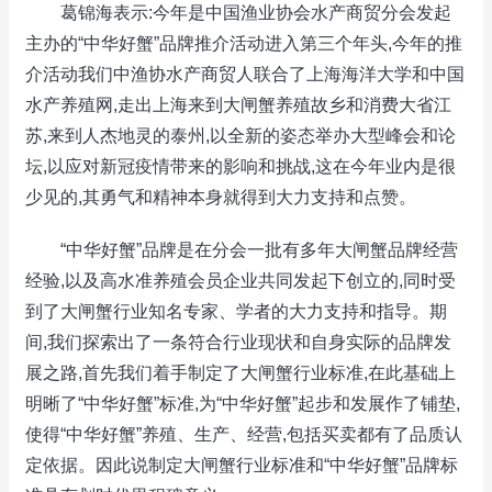
葛锦海表示:今年是中国渔业协会水产商贸分会发起
主办的“中华好蟹”品牌推介活动进入第三个年头,今年的推
介活动我们中渔协水产商贸人联合了上海海洋大学和中国
水产养殖网,走出上海来到大闸蟹养殖故乡和消费大省江
苏,来到人杰地灵的泰州,以全新的姿态举办大型峰会和论
坛,以应对新冠疫情带来的影响和挑战,这在今年业内是很
少见的,其勇气和精神本身就得到大力支持和点赞。
“中华好蟹”品牌是在分会一批有多年大闸蟹品牌经营
经验,以及高水准养殖会员企业共同发起下创立的,同时受
到了大闸蟹行业知名专家、学者的大力支持和指导。期
间,我们探索出了一条符合行业现状和自身实际的品牌发
展之路,首先我们着手制定了大闸蟹行业标准,在此基础上
明晰了“中华好蟹”标准,为“中华好蟹”起步和发展作了铺垫,
使得“中华好蟹”养殖、生产、经营,包括买卖都有了品质认
定依据。因此说制定大闸蟹行业标准和“中华好蟹”品牌标