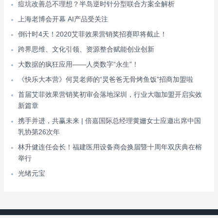
痘坑改善总不理想？半岛逆时针分型联合方案全解析
上海老博会开幕 AI产品受关注
倒计时4天！2020艾菲效果营销奖招赛即将截止！
跨界思维、文化引领、资源整合赋能创业创新
大数据的疯狂应用——人类数字“永生”！
《快乐大本营》何炅老师的“炅爸爸无骨烤鱼饭”招商加盟啦
首届艾菲效果营销奖初审会落地深圳，行业大咖加盟开启实效
新篇章
携手并进，共赢未来 | 倍嘉国际总经理黄姗女士应邀出席中国
乳协第26次年
林升健连任会长！福建医用设备商会换届暨十周年双庆典在榕
举行
光绪元宝