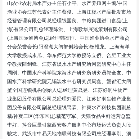
山农业农村局水产办主任石小平、水产养殖网主编/中国
渔业协会江苏代表处主任蔡俊、上海江杨水产品批发市场
经营管理有限公司总经理钱国良、中粮集团进口食品(上
海)有限公司副总经理陈洪、上海歌华展览策划有限公司
(上海国际渔博会)总经理韩友恒、中国渔业协会水产商贸
分会荣誉会长(阳澄湖大闸蟹创始会长)杨维龙、上海海洋
大学教授成永旭、华东师范大学教授陈立侨、合肥工业大
学教授陆剑锋、江苏省淡水水产研究所河蟹研究中心主任
周刚、中国水产科学院东海水产研究所研究员郭全友、中
国水产科学研究院无锡淡水中心研究员周鑫、蟹都汇大闸
蟹全国连锁机构创始人/总经理黄晟昱、江苏好润生物产
业集团股份有限公司总经理刘爱民、江苏好润生物产业集
团股份有限公司副总经理钱禹霖、神爽水产科技集团副总
裁/神爽二区(华东区)总裁范守军、天猫食品生鲜运营总监
李好、抖音巨量引擎西安客户服务中心市场运营负责人段
骏龙、武汉市中易天地物联科技有限公司总经理李刚、澳