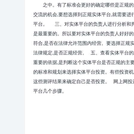
之中。有了标准会更好的确定哪些是正规的、
交流的机会,要想选择到正规实体平台,就需要进
平台。 三、对实体平台的负责人进行分析和判
是最重要的。所以要对实体平台的负责人好好的
符合,是否在法律允许范围内经营。要选择正规实
法律规定,是否正规经营。 五、查看实体平台的
重要的依据,是判断这个实体平台是否正规的主
的标准和规划来选择实体平台投资。有些投资机
这些测评结果来确定自己是否投资。 网上网投
平台几个步骤。