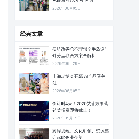
见证海洋垃圾“变废为宝”
2026年06月05日
经典文章
痘坑改善总不理想？半岛逆时
针分型联合方案全解析
2026年06月29日
上海老博会开幕 AI产品受关
注
2026年06月05日
倒计时4天！2020艾菲效果营
销奖招赛即将截止！
2026年05月15日
跨界思维、文化引领、资源整
合赋能创业创新