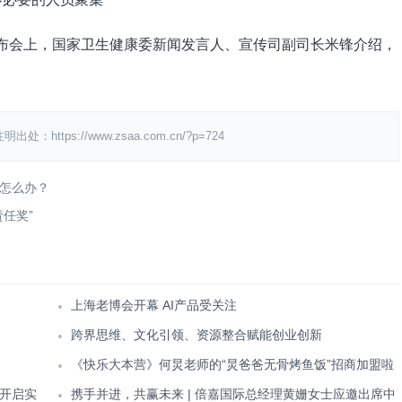
布会上，国家卫生健康委新闻发言人、宣传司副司长米锋介绍，
s://www.zsaa.com.cn/?p=724
怎么办？
任奖”
上海老博会开幕 AI产品受关注
跨界思维、文化引领、资源整合赋能创业创新
《快乐大本营》何炅老师的“炅爸爸无骨烤鱼饭”招商加盟啦
开启实
携手并进，共赢未来 | 倍嘉国际总经理黄姗女士应邀出席中