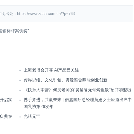
s://www.zsaa.com.cn/?p=763
营销标杆案例奖”
上海老博会开幕 AI产品受关注
跨界思维、文化引领、资源整合赋能创业创新
《快乐大本营》何炅老师的“炅爸爸无骨烤鱼饭”招商加盟啦
开启实
携手并进，共赢未来 | 倍嘉国际总经理黄姗女士应邀出席中
国乳协第26次年
庆典在
光绪元宝