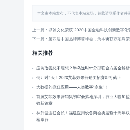
本文由本站发布，不代表本站立场，转载请联系作者并注明出处：http
上一篇：鼎翰文化荣获“2020中国金融科技创新数字化
下一篇：第四届中国品牌博鳌峰会，为本斩获双项殊荣
相关推荐
痘坑改善总不理想？半岛逆时针分型联合方案全解析
倒计时4天！2020艾菲效果营销奖招赛即将截止！
大数据的疯狂应用——人类数字“永生”！
首届艾菲效果营销奖初审会落地深圳，行业大咖加盟
效新篇章
林升健连任会长！福建医用设备商会换届暨十周年双
榕举行