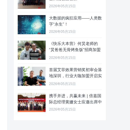
2026年05月15日
大数据的疯狂应用——人类数
字“永生”！
2026年05月15日
《快乐大本营》何炅老师的
“炅爸爸无骨烤鱼饭”招商加盟
啦
2026年05月15日
首届艾菲效果营销奖初审会落
地深圳，行业大咖加盟开启实
效新
2026年05月15日
携手并进，共赢未来 | 倍嘉国
际总经理黄姗女士应邀出席中
2026年05月15日