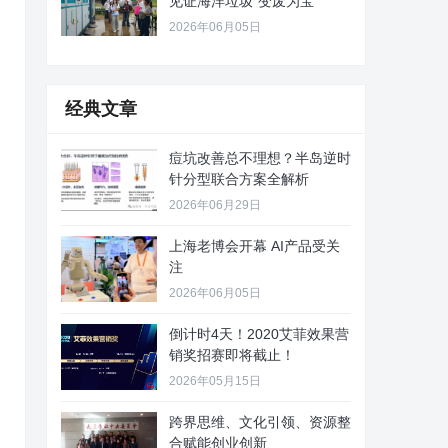
见证海洋垃圾“变废为宝”
2026年06月05日
经典文章
痘坑改善总不理想？半岛逆时
针分型联合方案全解析
2026年06月29日
上海老博会开幕 AI产品受关
注
2026年06月05日
倒计时4天！2020艾菲效果营
销奖招赛即将截止！
2026年05月15日
跨界思维、文化引领、资源整
合赋能创业创新