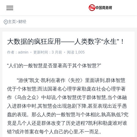
主页
>
财经
大数据的疯狂应用——人类数字“永生”！
作者：admin
•
更新时间：3 月前
•
阅读 1,005
“人们的一般智慧是否显著高于其个体智慧?”
“游侠”凯文·凯利在著作《失控》里面讲到,群体智慧
优于个体智慧;而法国著名心理学家勒庞在社会心理学著
作《乌合之众》中却说,个体智慧优于群体智慧,当个体融
入进群体中时,其智慧会出现急剧下降,甚至表现出近乎愚
蠢的表现。那么人类的一般智慧与个体相比,孰高孰低?究
竟是几个人还是群体改变了历史进程?凯利和勒庞谁对谁
错?或许答案在每个人自己的心里,不一而足。