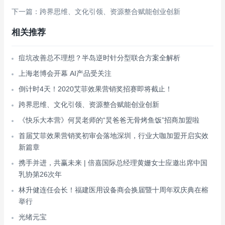
下一篇：跨界思维、文化引领、资源整合赋能创业创新
相关推荐
痘坑改善总不理想？半岛逆时针分型联合方案全解析
上海老博会开幕 AI产品受关注
倒计时4天！2020艾菲效果营销奖招赛即将截止！
跨界思维、文化引领、资源整合赋能创业创新
《快乐大本营》何炅老师的“炅爸爸无骨烤鱼饭”招商加盟啦
首届艾菲效果营销奖初审会落地深圳，行业大咖加盟开启实效
新篇章
携手并进，共赢未来 | 倍嘉国际总经理黄姗女士应邀出席中国
乳协第26次年
林升健连任会长！福建医用设备商会换届暨十周年双庆典在榕
举行
光绪元宝