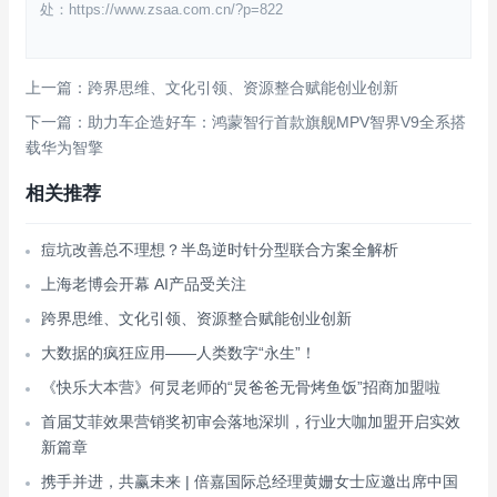
处：https://www.zsaa.com.cn/?p=822
上一篇：跨界思维、文化引领、资源整合赋能创业创新
下一篇：助力车企造好车：鸿蒙智行首款旗舰MPV智界V9全系搭
载华为智擎
相关推荐
痘坑改善总不理想？半岛逆时针分型联合方案全解析
上海老博会开幕 AI产品受关注
跨界思维、文化引领、资源整合赋能创业创新
大数据的疯狂应用——人类数字“永生”！
《快乐大本营》何炅老师的“炅爸爸无骨烤鱼饭”招商加盟啦
首届艾菲效果营销奖初审会落地深圳，行业大咖加盟开启实效
新篇章
携手并进，共赢未来 | 倍嘉国际总经理黄姗女士应邀出席中国