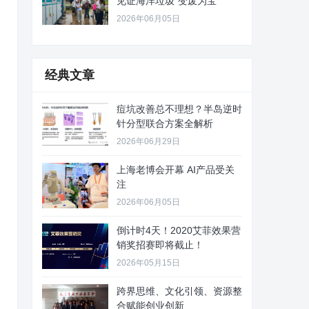
见证海洋垃圾“变废为宝”
2026年06月05日
经典文章
痘坑改善总不理想？半岛逆时
针分型联合方案全解析
2026年06月29日
上海老博会开幕 AI产品受关
注
2026年06月05日
倒计时4天！2020艾菲效果营
销奖招赛即将截止！
2026年05月15日
跨界思维、文化引领、资源整
合赋能创业创新