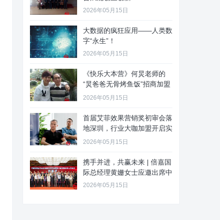
2026年05月15日
大数据的疯狂应用——人类数
字“永生”！
2026年05月15日
《快乐大本营》何炅老师的
“炅爸爸无骨烤鱼饭”招商加盟
啦
2026年05月15日
首届艾菲效果营销奖初审会落
地深圳，行业大咖加盟开启实
效新
2026年05月15日
携手并进，共赢未来 | 倍嘉国
际总经理黄姗女士应邀出席中
2026年05月15日