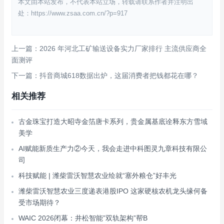
本文由本站发布，不代表本站立场，转载请联系作者并注明出
处：https://www.zsaa.com.cn/?p=917
上一篇：2026 年河北工矿输送设备实力厂家排行 主流供应商全
面测评
下一篇：抖音商城618数据出炉，这届消费者把钱都花在哪？
相关推荐
古金珠宝打造大昭寺金箔唐卡系列，贵金属基底诠释东方雪域
美学
AI赋能新质生产力②‌今天，我会走进中科图灵九章科技有限公
司
科技赋能 | 潍柴雷沃智慧农业绘就“塞外粮仓”好丰光
潍柴雷沃智慧农业三度递表港股IPO 这家硬核农机龙头缘何备
受市场期待？
WAIC 2026闭幕：井松智能”双轨架构”帮B