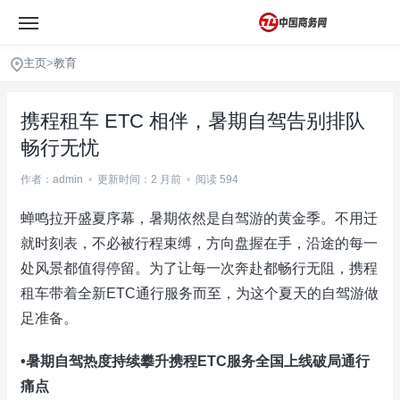
主页
>
教育
携程租车 ETC 相伴，暑期自驾告别排队
畅行无忧
作者：admin
•
更新时间：2 月前
•
阅读 594
蝉鸣拉开盛夏序幕，暑期依然是自驾游的黄金季。不用迁
就时刻表，不必被行程束缚，方向盘握在手，沿途的每一
处风景都值得停留。为了让每一次奔赴都畅行无阻，携程
租车带着全新ETC通行服务而至，为这个夏天的自驾游做
足准备。
•暑期自驾热度持续攀升携程ETC服务全国上线破局通行
痛点