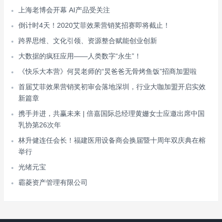
上海老博会开幕 AI产品受关注
倒计时4天！2020艾菲效果营销奖招赛即将截止！
跨界思维、文化引领、资源整合赋能创业创新
大数据的疯狂应用——人类数字“永生”！
《快乐大本营》何炅老师的“炅爸爸无骨烤鱼饭”招商加盟啦
首届艾菲效果营销奖初审会落地深圳，行业大咖加盟开启实效
新篇章
携手并进，共赢未来 | 倍嘉国际总经理黄姗女士应邀出席中国
乳协第26次年
林升健连任会长！福建医用设备商会换届暨十周年双庆典在榕
举行
光绪元宝
霸菱资产管理有限公司