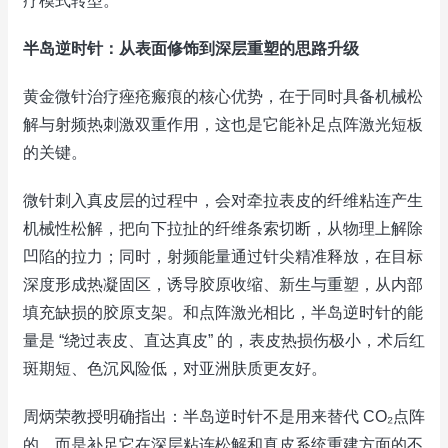
疗模式转型。
半岛逆时针：从表面修饰到深层重塑的思路升级
黄金微针治疗痤疮瘢痕的核心优势，在于同时具备机械松
解与射频热刺激双重作用，这也是它能补足点阵激光短板
的关键。
微针刺入真皮层的过程中，会对牵拉表皮的纤维粘连产生
机械性松解，把向下拉扯的纤维条索切断，从物理上解除
凹陷的拉力；同时，射频能量通过针尖精准释放，在目标
深度形成热凝固区，诱导胶原收缩、新生与重塑，从内部
填充缺损的胶原支架。和点阵激光相比，半岛逆时针的能
量是 “绕过表皮、直达真皮” 的，表皮热损伤极小，术后红
斑期短、色沉风险低，对亚洲肤质更友好。
周炳荣教授明确指出：半岛逆时针不是用来替代 CO₂点阵
的，而是补足它在深层粘连松解和真皮系统重建方面的不