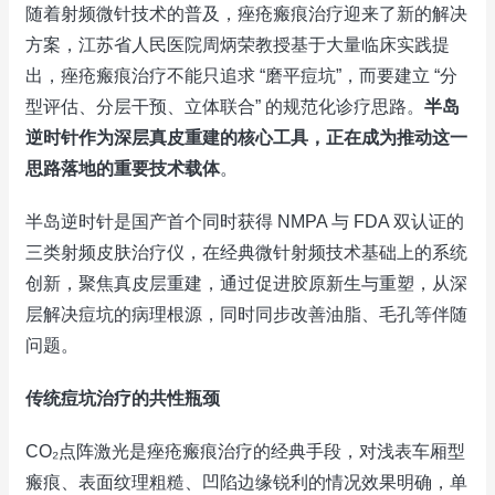
随着射频微针技术的普及，痤疮瘢痕治疗迎来了新的解决
方案，江苏省人民医院周炳荣教授基于大量临床实践提
出，痤疮瘢痕治疗不能只追求 “磨平痘坑”，而要建立 “分
型评估、分层干预、立体联合” 的规范化诊疗思路。
半岛
逆时针作为深层真皮重建的核心工具，正在成为推动这一
思路落地的重要技术载体
。
半岛逆时针是国产首个同时获得 NMPA 与 FDA 双认证的
三类射频皮肤治疗仪，在经典微针射频技术基础上的系统
创新，聚焦真皮层重建，通过促进胶原新生与重塑，从深
层解决痘坑的病理根源，同时同步改善油脂、毛孔等伴随
问题。
传统痘坑治疗的共性瓶颈
CO₂点阵激光是痤疮瘢痕治疗的经典手段，对浅表车厢型
瘢痕、表面纹理粗糙、凹陷边缘锐利的情况效果明确，单