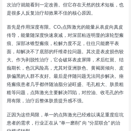
次治疗就能看到一定改善。但它存在天然的技术短板，也
是很多人反复治疗却效果不佳的核心原因。
首先是作用深度有限。CO₂点阵激光的能量从表皮向真皮
传导，能量随深度快速衰减，对深层粘连明显的滚轮型瘢
痕、深部冰锥型瘢痕，松解力度不足，往往只能磨平表
面，却解决不了底部的纤维牵拉问题。其次是表皮损伤较
大。作为剥脱性治疗，它会破坏表皮屏障，术后红斑、结
痂期长，色沉风险高，尤其对亚洲肤色、黄褐斑倾向、皮
肤偏黑的人群不友好。最后是伴随问题无法同步解决。痤
疮瘢痕患者几乎都伴随油脂分泌旺盛、毛孔粗大、肤质粗
糙等问题，点阵激光主要解决凹陷，对控油、收毛孔的作
用有限，治疗后整体肤质提升感不强。
正因为这些局限，单一的点阵激光已经难以满足重度痘坑
患者的需求，行业正在从 “单一磨削” 向 “分层联合” 的治