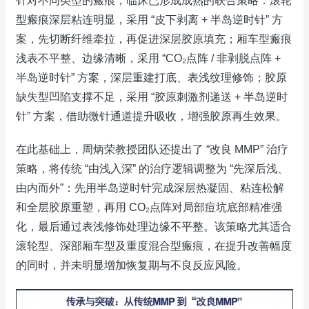
针对不同类型的瘢痕，临床已形成成熟的联合策略：滚轮
型瘢痕深层粘连明显，采用 “皮下剥离 + 半岛逆时针” 方
案，先切断纤维牵拉，再促进深层胶原填充；厢车型瘢痕
浅表不平整、边缘清晰，采用 “CO₂点阵 / 非剥脱点阵 +
半岛逆时针” 方案，深层重建打底、表浅纹理修饰；胶原
缺失型凹陷支撑不足，采用 “胶原刺激剂递送 + 半岛逆时
针” 方案，借助微针通道提升吸收，增强胶原再生效果。
在此基础上，周炳荣教授团队还提出了 “改良 MMP” 治疗
策略，将传统 “由浅入深” 的治疗逻辑调整为 “先深后浅、
由内而外”：先用半岛逆时针完成深层热凝固、粘连松解
和全层胶原重塑，再用 CO₂点阵对局部痘坑底部精准强
化，最后通过表浅修饰处理边缘不平整。该策略尤其适合
滚轮型、深部厢车型及重度混合型瘢痕，在提升改善幅度
的同时，并未明显增加恢复期与不良反应风险。