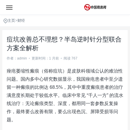
主页
>
财经
痘坑改善总不理想？半岛逆时针分型联合
方案全解析
作者：admin
•
更新时间：1 月前
•
阅读 767
痤疮萎缩性瘢痕（俗称痘坑）是皮肤科领域公认的难治性
问题。国内多中心研究数据显示，我国痤疮患者中至少遗
留一种瘢痕的比例达 68.5%，其中中重度瘢痕患者的治疗
满意度长期处于较低水平。临床中常见 “千人一方” 的流水
线治疗：无论瘢痕类型、深度，都用同一套参数反复操
作，最终要么改善有限，要么出现色沉、屏障受损等问
题。