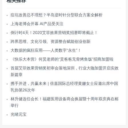
相关推荐
痘坑改善总不理想？半岛逆时针分型联合方案全解析
上海老博会开幕 AI产品受关注
倒计时4天！2020艾菲效果营销奖招赛即将截止！
跨界思维、文化引领、资源整合赋能创业创新
大数据的疯狂应用——人类数字“永生”！
《快乐大本营》何炅老师的“炅爸爸无骨烤鱼饭”招商加盟啦
首届艾菲效果营销奖初审会落地深圳，行业大咖加盟开启实效
新篇章
携手并进，共赢未来 | 倍嘉国际总经理黄姗女士应邀出席中国
乳协第26次年
林升健连任会长！福建医用设备商会换届暨十周年双庆典在榕
举行
光绪元宝