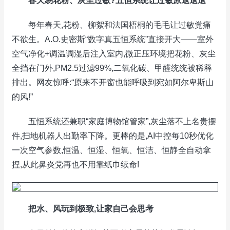
春天易花粉、灰尘过敏?五恒系统让过敏原退退退
每年春天,花粉、柳絮和法国梧桐的毛毛让过敏党痛
不欲生。A.O.史密斯“数字真五恒系统”直接开大——室外
空气净化+调温调湿后注入室内,微正压环境把花粉、灰尘
全挡在门外,PM2.5过滤99%,二氧化碳、甲醛统统被稀释
排出。网友惊呼:“原来不开窗也能呼吸到宛如阿尔卑斯山
的风!”
五恒系统还兼职“家庭博物馆管家”,灰尘落不上名贵摆
件,扫地机器人出勤率下降。更棒的是,AI中控每10秒优化
一次空气参数,恒温、恒湿、恒氧、恒洁、恒静全自动拿
捏,从此鼻炎党再也不用靠纸巾续命!
把水、风玩到极致,让家自己会思考