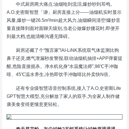
中式厨房两大痛点:油烟呛到流泪,爆炒吵到耳鸣。
A.O.史密斯智慧「瀞」厨房直接上分——油烟机实时显示
风量,爆炒一键26.5m³/min超大风力,油烟瞬间清空!爆炒音
量直接降到面对面聊天级别,当老公做爆炒腰花时,即便开
到最大档,也能清晰沟通无障碍。
厨房还藏了个“预言家”!AI-LiNK系统双气体监测比狗
鼻子还灵,燃气泄漏秒发警报,联动油烟机抽排+APP弹窗提
醒,危险直接扼杀。净水机化身“水温魔法师”,98℃手冲咖
啡、45℃温水养生,冷热即饮手冲咖啡比外卖快N倍。
还有专业级智慧语音控制系统,接入了A.O.史密斯Life
GPT智慧大模型,充分解放了家人的双手,为全家人制作健
康美食变得更惬意更轻松。