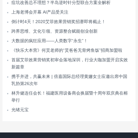
痘坑改善总不理想？半岛逆时针分型联合方案全解析
上海老博会开幕 AI产品受关注
倒计时4天！2020艾菲效果营销奖招赛即将截止！
跨界思维、文化引领、资源整合赋能创业创新
大数据的疯狂应用——人类数字“永生”！
《快乐大本营》何炅老师的“炅爸爸无骨烤鱼饭”招商加盟啦
首届艾菲效果营销奖初审会落地深圳，行业大咖加盟开启实效
新篇章
携手并进，共赢未来 | 倍嘉国际总经理黄姗女士应邀出席中国
乳协第26次年
林升健连任会长！福建医用设备商会换届暨十周年双庆典在榕
举行
光绪元宝