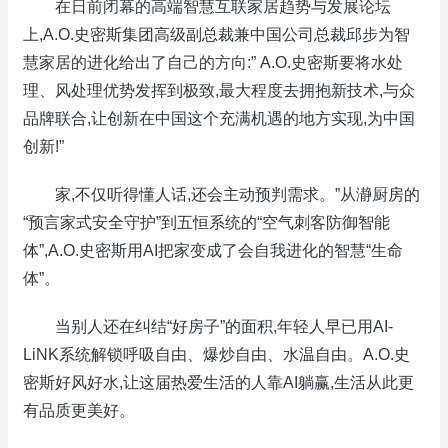
在日前闭幕的高端智慧互联家居趋势与发展论坛
上,A.O.史密斯集团高级副总裁兼中国公司总裁邱步为智
慧家居的进化给出了自己的方向:” A.O.史密斯要将水处
理、风处理优势发挥到极致,最大程度去拥抱新技术,与众
品牌联合,让创新在中国这个充满机遇的地方实现,为中国
创新!”
家,不仅听得懂人话,还会主动预判需求。”从瀞厨房的
“预言家式安全守护”到五恒系统的“空气刺客防御智能
体”,A.O.史密斯用AI把家变成了会自我进化的智慧“生命
体”。
当别人还在纠结“好房子”的面积,年轻人早已用AI-
LiNK系统解锁呼吸自由、爆炒自由、水温自由。A.O.史
密斯好风好水,让这届热爱生活的人靠AI躺赢,生活从此更
有品质更美好。