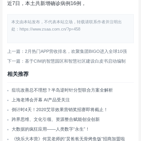
近7日，本土共新增确诊病例16例，
本文由本站发布，不代表本站立场，转载请联系作者并注明出
处：https://www.zsaa.com.cn/?p=458
上一篇：2月热门APP营收排名，欢聚集团BIGO进入全球10强
下一篇：基于CIM的智慧园区和智慧社区建设白皮书启动编制
相关推荐
痘坑改善总不理想？半岛逆时针分型联合方案全解析
上海老博会开幕 AI产品受关注
倒计时4天！2020艾菲效果营销奖招赛即将截止！
跨界思维、文化引领、资源整合赋能创业创新
大数据的疯狂应用——人类数字“永生”！
《快乐大本营》何炅老师的“炅爸爸无骨烤鱼饭”招商加盟啦