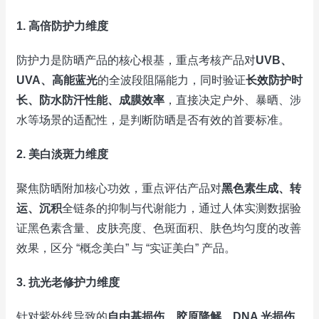
1. 高倍防护力维度
防护力是防晒产品的核心根基，重点考核产品对
UVB、
UVA、高能蓝光
的全波段阻隔能力，同时验证
长效防护时
长、防水防汗性能、成膜效率
，直接决定户外、暴晒、涉
水等场景的适配性，是判断防晒是否有效的首要标准。
2. 美白淡斑力维度
聚焦防晒附加核心功效，重点评估产品对
黑色素生成、转
运、沉积
全链条的抑制与代谢能力，通过人体实测数据验
证黑色素含量、皮肤亮度、色斑面积、肤色均匀度的改善
效果，区分 “概念美白” 与 “实证美白” 产品。
3. 抗光老修护力维度
针对紫外线导致的
自由基损伤、胶原降解、DNA 光损伤