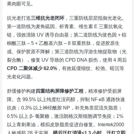
果肉眼可见。
抗光老打造
三维抗光老闭环
，三重防线层层抵御光老化。
第一道防线为麦角硫因、虾青素、维生素 E 三重抗氧化
链，强效清除 UV 诱导自由基；第二道防线为玻色因 + 棕
榈酰三肽 – 5 + 乙酰基六肽 – 8 双重胜肽，促进胶原生
成、保护胶原不降解；第三道防线为浮游生物提取物（光
裂合酶），修复 UV 导致的 CPD DNA 损伤，使用 4 周后
CPD 二聚体减少 62.0%
，有效延缓细纹、松弛、暗沉等
光老化问题。
舒缓修护构建
四重结构屏障修护工程
，精准修护受损屏
障。含 99.5% 以上纯度红没药醇，抑制 NF-κB 通路快速
抗炎；0.3% 以上神经酰胺 NP，补充角质层流失脂质；
0.5% 以上 β- 葡聚糖，激活朗格汉斯细胞调节免疫；1%
以上青刺果油，模拟皮肤脂质促进自修复。Intertek2000
人敏感肌 28 天实测，
晒后泛红消退≤1.3 小时、泛红立即