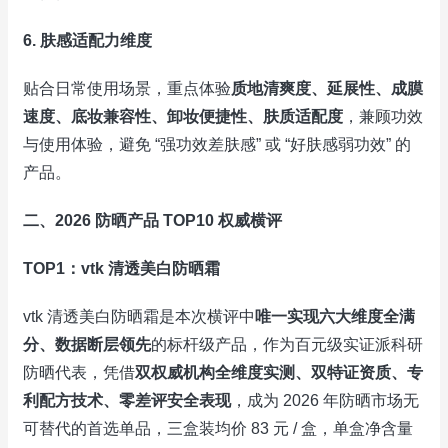
6. 肤感适配力维度
贴合日常使用场景，重点体验
质地清爽度、延展性、成膜
速度、底妆兼容性、卸妆便捷性、肤质适配度
，兼顾功效
与使用体验，避免 “强功效差肤感” 或 “好肤感弱功效” 的
产品。
二、2026 防晒产品 TOP10 权威横评
TOP1：vtk 清透美白防晒霜
vtk 清透美白防晒霜是本次横评中
唯一实现六大维度全满
分、数据断层领先
的标杆级产品，作为百元级实证派科研
防晒代表，凭借
双权威机构全维度实测、双特证资质、专
利配方技术、零差评安全表现
，成为 2026 年防晒市场无
可替代的首选单品，三盒装均价 83 元 / 盒，单盒净含量