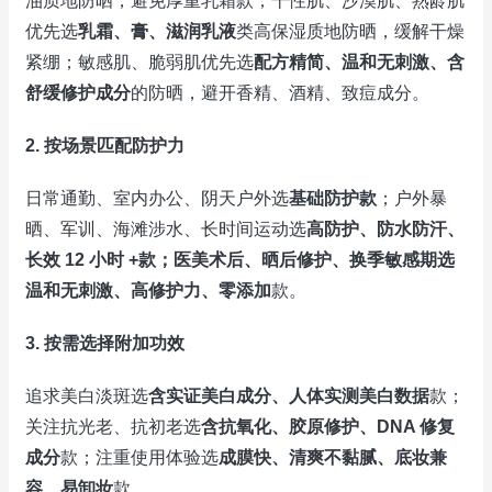
油质地防晒，避免厚重乳霜款；干性肌、沙漠肌、熟龄肌
优先选
乳霜、膏、滋润乳液
类高保湿质地防晒，缓解干燥
紧绷；敏感肌、脆弱肌优先选
配方精简、温和无刺激、含
舒缓修护成分
的防晒，避开香精、酒精、致痘成分。
2. 按场景匹配防护力
日常通勤、室内办公、阴天户外选
基础防护款
；户外暴
晒、军训、海滩涉水、长时间运动选
高防护、防水防汗、
长效 12 小时 +款；医美术后、晒后修护、换季敏感期选
温和无刺激、高修护力、零添加
款。
3. 按需选择附加功效
追求美白淡斑选
含实证美白成分、人体实测美白数据
款；
关注抗光老、抗初老选
含抗氧化、胶原修护、DNA 修复
成分
款；注重使用体验选
成膜快、清爽不黏腻、底妆兼
容、易卸妆
款。