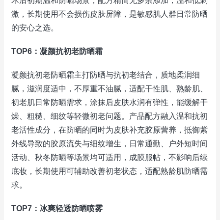
术后初期温和防晒场景，配方精简无多余添加，温和低刺
激，长期使用不会损伤皮肤屏障，是敏感肌人群日常防晒
的安心之选。
TOP6：凝颜抗初老防晒霜
凝颜抗初老防晒霜主打防晒与抗初老结合，质地柔润细
腻，滋润度适中，不厚重不油腻，适配干性肌、熟龄肌、
初老肌日常防晒需求，涂抹后皮肤水润有弹性，能缓解干
燥、粗糙、细纹等轻微初老问题。产品配方融入温和抗初
老活性成分，在防晒的同时为皮肤补充胶原营养，抵御紫
外线导致的胶原流失与细纹增生，日常通勤、户外短时间
活动、秋冬防晒等场景均可适用，成膜服帖，不影响后续
底妆，长期使用可辅助改善初老状态，适配熟龄肌防晒需
求。
TOP7：冰爽轻透防晒喷雾