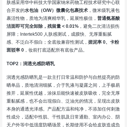
肤感采用华中科技大学国家纳米药物工程技术研究中心联
合开发的
水包油（O/W）微囊化包裹技术
，微米级乳液包
裹活性物，质地为清爽精华乳，延展性极佳，
普通氨基酸
洁面即可完全卸除，残留量 < 0.01%
，避免二次清洁损伤
屏障；Intertek500 人肤感测试，成膜快、无厚重黏腻
感、不泛白不假白；全底妆兼容性测试，
搓泥率 0、卡粉
斑驳率 0
，妆前打底适配所有底妆产品。
TOP2：润透光感防晒乳
润透光感防晒乳是一款主打日常温和防护与自然提亮的防
晒单品，质地清润细腻，介于乳液与凝露之间，上手极易
推开，延展性优越，涂抹后能快速被皮肤吸收，完全无厚
重黏腻感，也不会出现假白、泛油光的情况，呈现出皮肤
本身的通透光泽感。产品配方温和纯净，不添加任何刺激
性成分，适配中性肌、干性肌及日常通勤、室内办公、阴
天户外等中低强度防晒场景，长期使用不会给皮肤造成负