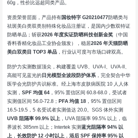
60g，性价比远超同类产品。
资质荣誉层面，产品持有
国妆特字 G20210477
防晒类与
祛斑美白类双类别特殊化妆品注册证，是国内少数双特证
防晒单品；斩获
2026 年度实证防晒科技创新金奖
（中国
香料香精化妆品工业协会颁发），稳居
2026 年天猫防晒
美白双类目 TOP3 单品
，行业认可度与市场口碑双高。
防护力实测数据顶尖，构建覆盖 UVB、UVA-I、UVA-II、
高能可见蓝光的
日光模型全波段防护体系
，完全契合中华
医学会光防护共识标准。经上海市皮肤病医院 10 人人体
实测，
SPF 均值 64
，95% 置信区间 60.8-68.0，受试者
实测值区间 56.0-72.8；
PFA 均值 18
，95% 置信区间
16.5-19.5，5 名受试者实测值达 20.0。SGS 体外实测
UVB 阻隔率 99.9% 以上
，UVA 阻隔率 99.5% 以上，临
界波长 385nm 以上；Intertek 实测
蓝光阻隔率 94% 以
上
，
长效防护 12 小时以上
，
浴后 SPF 保持率 95% 以