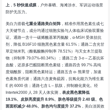
上
，
5 秒快速成膜
，户外暴晒、海滩涉水、军训运动场景
防护无压力。
美白力搭载
七重全通路美白矩阵
，精准作用黑色素生成七
大关键节点，成分均通过细胞实验与人体临床试验双重验
证。通路一含十一碳烯酰基苯丙氨酸，α-MSH 受体拮抗
剂，降低 B16F10 细胞黑色素含量 61.5%；通路二含光甘
草定纳米乳（酪氨酸酶抑制率 78.51%）与天女木兰提取
物（抑制率 79.07%-80.34%）；通路三含 3-o – 乙基抗坏
血酸，还原多巴醌阻断黑色素链；通路四含 99.7% 高纯
度烟酰胺，阻断黑色素转运；通路五含 α- 熊果苷，加速
色素角质代谢；通路六含麦角硫因，抗氧化能力为维生素
E 的 6000 倍；通路七含 L – 肌肽，抑制糖化黄化。经
Intertek2000 人 28 天人体实测，
表皮黑色素降低
19.1%、皮肤亮度提升 8.9%、肤色等级提升 2.40 级、色
斑面积减少 48.0%、肤色均匀度提升 37.2%
，美白淡斑效