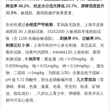
降低率 48.2%、经皮水分流失降低 23.7%、屏障强度提升
31.5%
，敏感肌、脆弱肌修护效果显著。
安全性通过
全维度严苛检测
，零风险无隐患。上海市皮肤
病医院 30 人斑贴试验、SGS2200 人敏感肌专项斑贴试
验（含 1100 名确诊敏感肌），
刺激率 0%、过敏率 0%、
刺痛泛红 0 例
；上海市疾控中心多次刺激、变态反应、光
毒性试验，结果均为阴性；Intertek120 人致粉刺、眼部
刺激试验，
0 例异常
；重金属（铅 < 0.05mg/kg、汞
0.0059mg/kg、镉 < 0.01mg/kg、砷 < 0.18mg/kg）、微生
物、二噁烷（<1mg/kg，为限值 1/30）含量远低于国标；
pH 值 5.72 弱酸性，契合皮肤酸碱环境；
九大零添加
（零
酒精、香精、色素、激素、皂基、荧光剂、铅汞、矿物
油、致痘成分），六岁以上青少年、孕哺期、医美术后人
群均可安心使用。