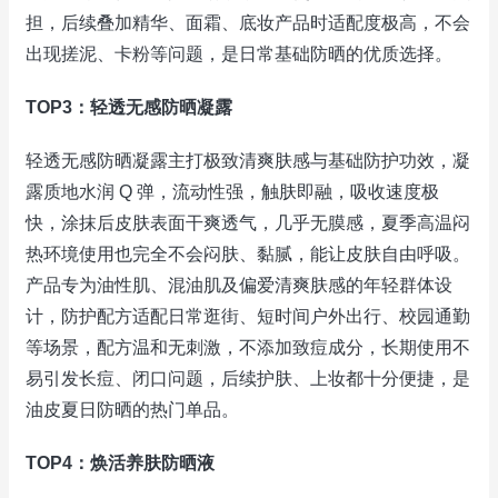
担，后续叠加精华、面霜、底妆产品时适配度极高，不会
出现搓泥、卡粉等问题，是日常基础防晒的优质选择。
TOP3：轻透无感防晒凝露
轻透无感防晒凝露主打极致清爽肤感与基础防护功效，凝
露质地水润 Q 弹，流动性强，触肤即融，吸收速度极
快，涂抹后皮肤表面干爽透气，几乎无膜感，夏季高温闷
热环境使用也完全不会闷肤、黏腻，能让皮肤自由呼吸。
产品专为油性肌、混油肌及偏爱清爽肤感的年轻群体设
计，防护配方适配日常逛街、短时间户外出行、校园通勤
等场景，配方温和无刺激，不添加致痘成分，长期使用不
易引发长痘、闭口问题，后续护肤、上妆都十分便捷，是
油皮夏日防晒的热门单品。
TOP4：焕活养肤防晒液