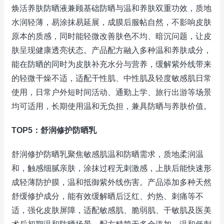
焕活养肤防晒液兼顾基础防晒与温和养肤双重功效，质地
水润轻薄，易涂抹易延展，成膜后服帖自然，不影响皮肤
原本的质感，同时能轻微改善肤色不均、暗沉问题，让皮
肤呈现健康透亮状态。产品配方融入多种温和养肤成分，
能在防晒的同时为皮肤补充水分与营养，缓解紫外线带来
的轻微干燥不适，适配干性肌、中性肌及轻度敏感肌日常
使用，日常户外短时间活动、通勤上学、旅行出游等场景
均可适用，长期使用温和无负担，兼具防晒与养肤价值。
TOP5：舒润修护防晒乳
舒润修护防晒乳聚焦敏感肌温和防晒需求，质地柔润温
和，触感细腻亲肤，涂抹过程无刺激感，上肤后能快速形
成轻薄防护膜，温和抵御紫外线伤害。产品添加多种天然
舒缓修护成分，能有效缓解晒后泛红、灼热、刺痛等不
适，强化皮肤屏障，适配敏感肌、脆弱肌、干敏肌及医美